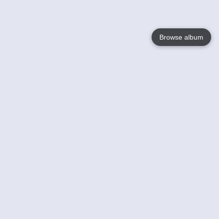
Browse album
Language
English
Nederlands
Français
Jouw
Help
Lees Meer